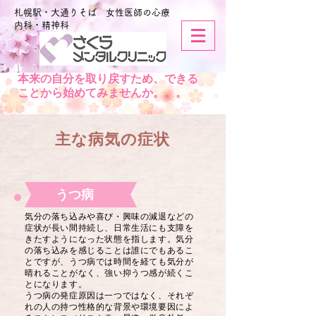
札幌駅・大通りそば 女性医師の心療
内科・精神科
本来の自分を取り戻すため、できる
ことから始めてみませんか。。。
主な病気の症状
うつ病
気分の落ち込みや喜び・興味の減退などの
症状が長い間持続し、日常生活にも支障を
きたすようになった状態を指します。気分
の落ち込みを感じることは誰にでもあるこ
とですが、うつ病では時間を経ても気分が
晴れることがなく、強い抑うつ感が続くこ
とになります。
うつ病の発症原因は一つではなく、それぞ
れの人の持つ性格的な背景や環境要因によ