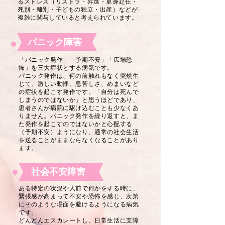
るストレス（リストラ・昇進・単身赴任・
死別・離別・子どもの独立・出産）などが
複雑に関与していると考えられています。
パニック障害
「パニック発作」「予期不安」「広場恐
怖」を三大症状とする病気です。
パニック発作は、何の前触れもなく突然生
じて、激しい動悸、息苦しさ、めまいなど
の症状を起こす発作です。「自分は死んで
しまうのではないか」と思うほどであり、
患者さんが病院に駆け込むことも少なくあ
りません。パニック発作を繰り返すと、ま
た発作を起こすのではないかと心配する
（予期不安）ようになり、通常の社会生活
を送ることがままならなくなることがあり
ます。
社会不安障害
ある特定の状況や人前で何かをする時に、
緊張感が高まって不安や恐怖を感じ、次第
にそのような場面を避けるようになる病気
です。
どんどんエスカレートし、日常生活に支障