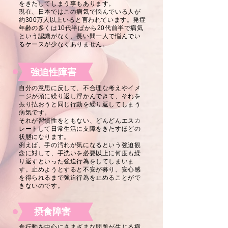
をきたしてしまう事もあります。
現在、日本ではこの病気で悩んでいる人が
約300万人以上いると言われています。発症
年齢の多くは10代半ばから20代前半で病気
という認識がなく、長い間一人で悩んでい
るケースが少なくありません。
強迫性障害
自分の意思に反して、不合理な考えやイメ
ージが頭に繰り返し浮かんできて、それを
振り払おうと同じ行動を繰り返してしまう
病気です。
それが習慣性をともない、どんどんエスカ
レートして日常生活に支障をきたすほどの
状態になります。
例えば、手の汚れが気になるという強迫観
念に対して、手洗いを必要以上に何度も繰
り返すといった強迫行為をしてしまいま
す。止めようとすると不安が募り、安心感
を得られるまで強迫行為を止めることがで
きないのです。
摂食障害
食行動を中心にさまざまな問題が生じる病