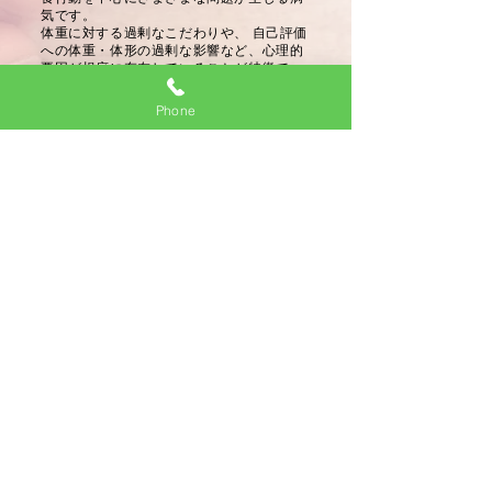
気です。
体重に対する過剰なこだわりや、 自己評価
への体重・体形の過剰な影響など、心理的
要因が根底に存在していることが特徴で
す。
摂食障害のなかには、短時間のうちに大量
Phone
に食事摂取を行う「神経性過食症」や、自
分自身の体型に対して歪んだ認識をもつ
「神経性食欲不振症」が含まれます。
睡眠障害
睡眠に何かしらの異常がある状態です。う
まく眠ることができない不眠症が代表です
が、実際には日中にも強い眠気を感じる過
眠症、昼夜の体内リズムが狂うことから生
活リズムが崩れる概日リズム睡眠障害な
ど、さまざまなものが睡眠障害に含まれま
す。
・入眠困難（横になってからなかなか睡眠に入
ることができない）
・中途覚醒（入眠することができても、深夜に
何度も目が覚める）
・早朝覚醒（予定した起床時間よりも早く起き
てしまい、再度寝付くことができない）
・熟眠障害（熟眠感を持った質の高い睡眠を得
ることができない）